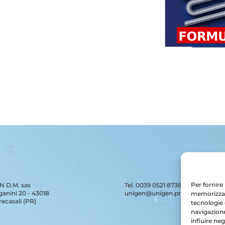
Per fornire
 D.M. sas
Tel. 0039 0521 873626
ganini 20 - 43018
unigen@unigen.pro
memorizzare
recasali (PR)
tecnologie 
navigazione
influire ne