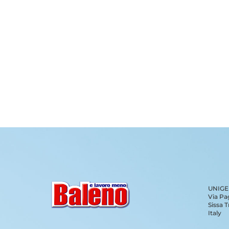
UNIGEN
Via Pa
Sissa T
Italy